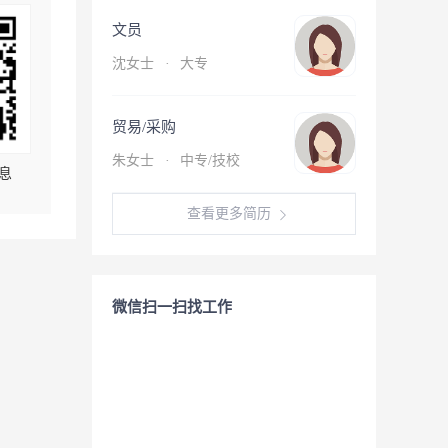
文员
沈女士
·
大专
贸易/采购
朱女士
·
中专/技校
息
查看更多简历
微信扫一扫找工作