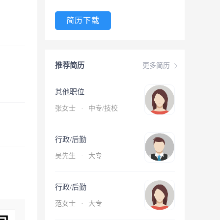
简历下载
推荐简历
更多简历
其他职位
张女士
·
中专/技校
行政/后勤
吴先生
·
大专
行政/后勤
范女士
·
大专