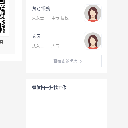
贸易/采购
朱女士
·
中专/技校
文员
息
沈女士
·
大专
查看更多简历
微信扫一扫找工作