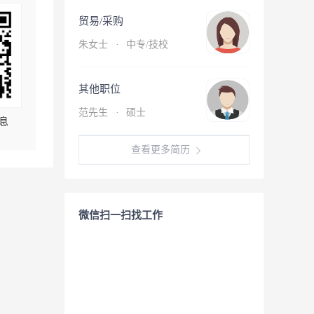
贸易/采购
朱女士
·
中专/技校
其他职位
范先生
·
硕士
息
查看更多简历
微信扫一扫找工作